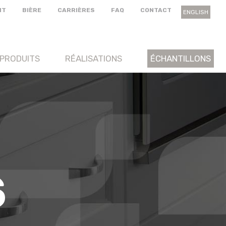
NT
BIÈRE
CARRIÈRES
FAQ
CONTACT
ENGLISH
PRODUITS
RÉALISATIONS
ÉCHANTILLONS
S