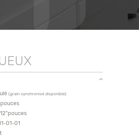
TUEUX
ulé
(grain synchronisé disponible)
"pouces
012"pouces
11-01-01
t