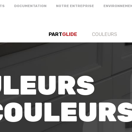
TS
DOCUMENTATION
NOTRE ENTREPRISE
ENVIRONNEME
PART
GLIDE
COULEURS
ULEURS
 COULEUR