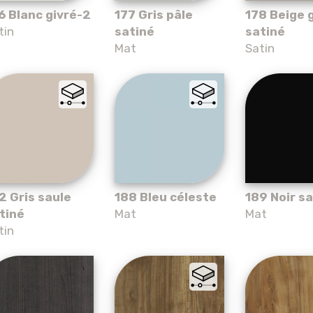
6 Blanc givré-2
177 Gris pâle
178 Beige g
tin
satiné
satiné
Mat
Satin
2 Gris saule
188 Bleu céleste
189 Noir sa
tiné
Mat
Mat
tin