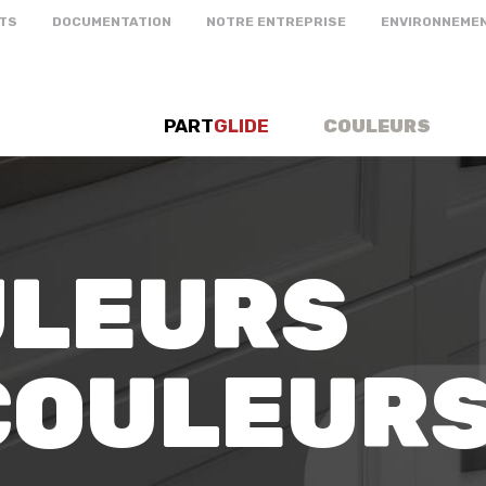
TS
DOCUMENTATION
NOTRE ENTREPRISE
ENVIRONNEME
PART
GLIDE
COULEURS
ULEURS
 COULEUR