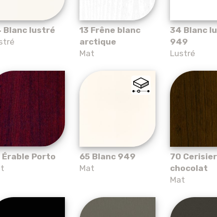
 Blanc lustré
13 Frêne blanc
34 Blanc l
stré
arctique
949
Mat
Lustré
 Érable Porto
65 Blanc 949
70 Cerisier
t
Mat
chocolat
Mat