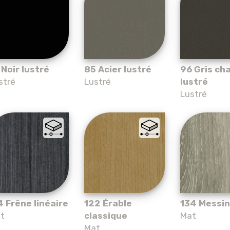
 Noir lustré
85 Acier lustré
96 Gris ch
stré
Lustré
lustré
Lustré
4 Frêne linéaire
122 Érable
134 Messi
t
classique
Mat
Mat