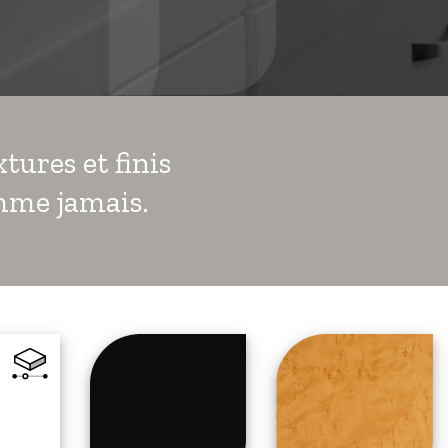
tures et finis
omme jamais.