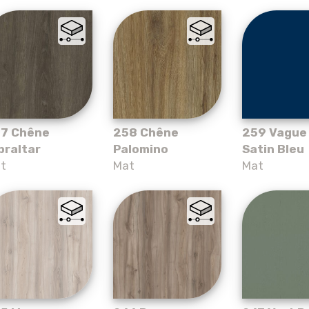
7 Chêne
258 Chêne
259 Vague
braltar
Palomino
Satin Bleu
t
Mat
Mat