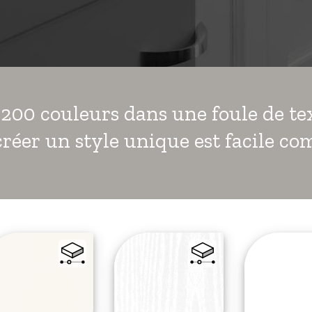
200 couleurs dans une foule de tex
 créer un style unique est facile c