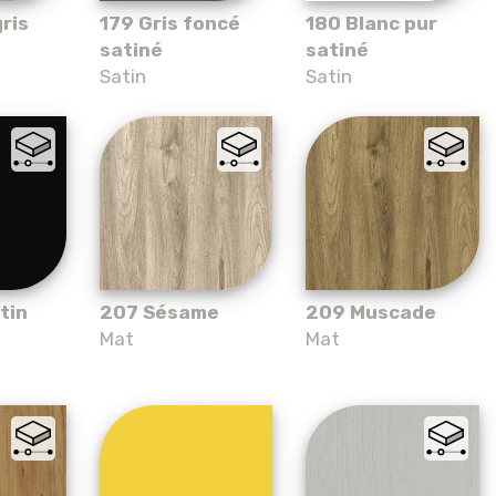
ris
179 Gris foncé
180 Blanc pur
satiné
satiné
Satin
Satin
tin
207 Sésame
209 Muscade
Mat
Mat