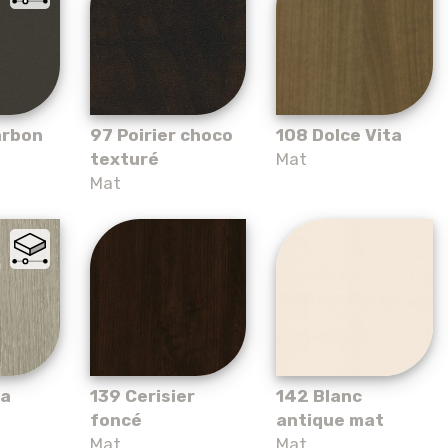
arbon
97 Poirier choco
108 Dolce Vita
texturé
Mat
Mat
na
139 Cerisier
142 Blanc
foncé
antique mat
Mat
Mat