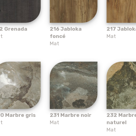
2 Grenada
216 Jabloka
217 Jablok
t
foncé
Mat
Mat
0 Marbre gris
231 Marbre noir
232 Marbr
t
Mat
naturel
Mat