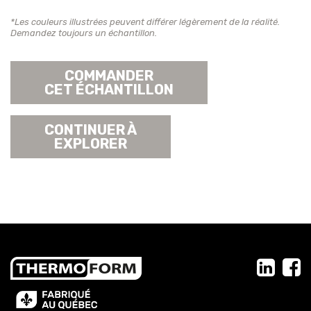
*Les couleurs illustrées peuvent différer légèrement de la réalité.
Demandez toujours un échantillon.
COMMANDER
CET ÉCHANTILLON
CONTINUER À
EXPLORER