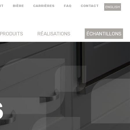
NT
BIÈRE
CARRIÈRES
FAQ
CONTACT
ENGLISH
PRODUITS
RÉALISATIONS
ÉCHANTILLONS
S