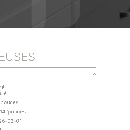
HEUSES
gé
ulé
''pouces
14''pouces
26-02-01