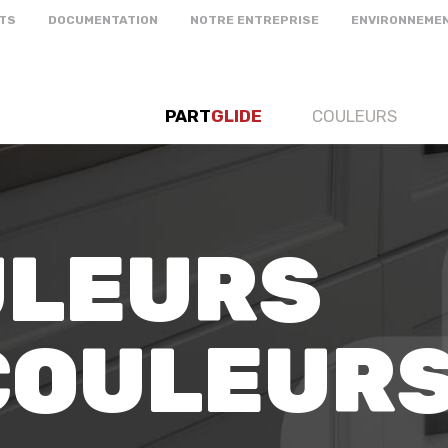
TS
DOCUMENTATION
NOTRE ENTREPRISE
ENVIRONNEME
PART
GLIDE
COULEURS
ULEURS
 COULEUR