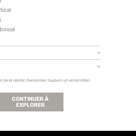
t
tical
s
bossé
t de la réalité. Demandez toujours un échantillon.
CONTINUER À
EXPLORER