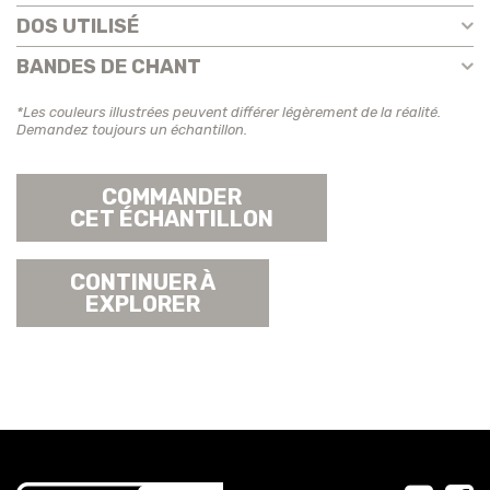
DOS UTILISÉ
BANDES DE CHANT
*Les couleurs illustrées peuvent différer légèrement de la réalité.
Demandez toujours un échantillon.
COMMANDER
CET ÉCHANTILLON
CONTINUER À
EXPLORER