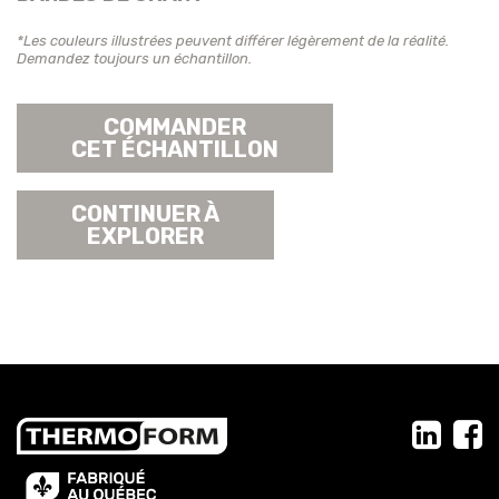
*Les couleurs illustrées peuvent différer légèrement de la réalité.
Demandez toujours un échantillon.
COMMANDER
CET ÉCHANTILLON
CONTINUER À
EXPLORER