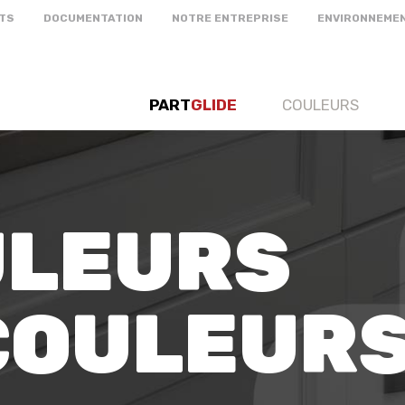
TS
DOCUMENTATION
NOTRE ENTREPRISE
ENVIRONNEME
PART
GLIDE
COULEURS
ULEURS
 COULEUR