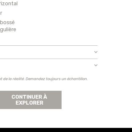
izontal
r
bossé
égulière
t de la réalité. Demandez toujours un échantillon.
CONTINUER À
EXPLORER