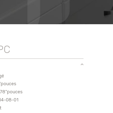
PC
gé
"pouces
078"pouces
14-08-01
t