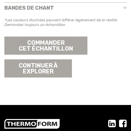
BANDES DE CHANT
*Les couleurs illustrées peuvent différer légèrement de la réalité.
Demandez toujours un échantillon.
COMMANDER
CET ÉCHANTILLON
CONTINUER À
EXPLORER